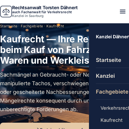
Rechtsanwalt Torsten Dähnert
auch Fachanwalt für Verkehrsrecht
Kanzlei in Saarburg
Startseite
·
Fachgebiete
· Kaufrecht
Kaufrecht — Ihre Rechte
Kanzlei Dähner
beim Kauf von Fahrzeugen,
Waren und Werkleistungen.
Startseite
Sachmängel an Gebraucht- oder Neuwagen,
Kanzlei
manipulierte Tachos, verschwiegene Vorschäden
Fachgebiete
oder gescheiterte Nachbesserungen — ich setze
Mängelrechte konsequent durch und wehre
Verkehrsrec
unberechtigte Forderungen ab.
Kaufrecht