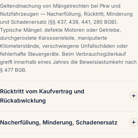
Geltendmachung von Mängelrechten bei Pkw und
Nutzfahrzeugen — Nacherfüllung, Rücktritt, Minderung
und Schadenersatz (§§ 437, 439, 441, 280 BGB).
Typische Mängel: defekte Motoren oder Getriebe,
durchgerostete Karosserieteile, manipulierte
Kilometerstände, verschwiegene Unfallschäden oder
fehlerhafte Steuergeräte. Beim Verbrauchsgüterkauf
greift innerhalb eines Jahres die Beweislastumkehr nach
§ 477 BGB.
Rücktritt vom Kaufvertrag und
Rückabwicklung
Erklärung des Rücktritts nach erfolgloser
Nacherfüllung, Minderung, Schadenersatz
Nachfristsetzung (§§ 437 Nr. 2, 323 BGB),
Rückabwicklung des Kaufvertrags Zug um Zug gegen
Vor jedem Rücktritt steht regelmäßig das Verlangen nach