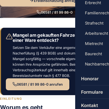
Ersteinschätzung anfragen
Erbrecht
06581 / 81 99 86-0
Familienrech
Strafrecht
Arbeitsrecht
Mangel am gekauften Fahrzeug oder an
einer Ware entdeckt?
Mietrecht
Setzen Sie dem Verkäufer eine angemessene Frist zur
Nacherfüllung (§ 439 BGB) und dokumentieren Sie den
Baurecht
Mangel sorgfältig — vorschnelle eigene Reparaturen
Nachbarrech
können Ihre Ansprüche gefährden. Beim
Verbrauchsgüterkauf gilt innerhalb eines Jahres die
Beweislastumkehr nach § 477 BGB.
Honorar
06581 / 81 99 86-0 anrufen
Formulare
EINLEITUNG
Kontakt
Worum es geht