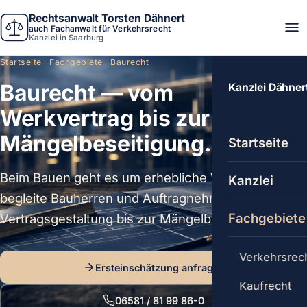
Rechtsanwalt Torsten Dähnert
auch Fachanwalt für Verkehrsrecht
Kanzlei in Saarburg
Startseite
·
Fachgebiete
· Baurecht
Baurecht — vom
Kanzlei Dähner
Werkvertrag bis zur
Mängelbeseitigung.
Startseite
Beim Bauen geht es um erhebliche Werte. Ich
Kanzlei
begleite Bauherren und Auftragnehmer von der
Fachgebiete
Vertragsgestaltung bis zur Mängelbeseitigung.
Verkehrsrec
Ersteinschätzung anfragen
Kaufrecht
06581 / 81 99 86-0