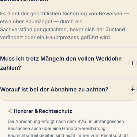
Es dient der gerichtlichen Sicherung von Beweisen —
etwa über Baumängel — durch ein
Sachverständigengutachten, bevor sich der Zustand
verändert oder ein Hauptprozess geführt wird.
Muss ich trotz Mängeln den vollen Werklohn
zahlen?
Bei Mängeln besteht in der Regel ein
Worauf ist bei der Abnahme zu achten?
Leistungsverweigerungsrecht in angemessener Höhe.
Die genaue Quote sollte geprüft werden, um einen
Mit der Abnahme treten wesentliche Rechtsfolgen ein —
Verzug zu vermeiden.
Honorar & Rechtsschutz
etwa der Beginn der Verjährung und die Umkehr der
Beweislast. Mängel sollten dokumentiert und
Die Abrechnung erfolgt nach dem RVG, in umfangreichen
vorbehalten werden.
Bausachen auch über eine Honorarvereinbarung.
Baurechtsstreitigkeiten sind nicht immer vom Rechtsschutz