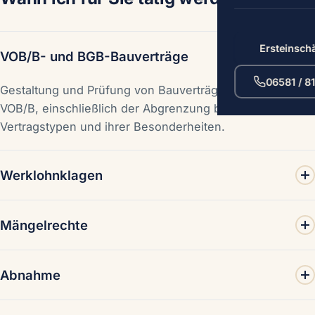
Ersteinsch
VOB/B- und BGB-Bauverträge
06581 / 8
Gestaltung und Prüfung von Bauverträgen nach BGB und
VOB/B, einschließlich der Abgrenzung beider
Vertragstypen und ihrer Besonderheiten.
Werklohnklagen
Durchsetzung berechtigter Werklohnforderungen sowie
Mängelrechte
Abwehr überhöhter oder unberechtigter Forderungen —
auch über Abschlags- und Schlusszahlungen.
Geltendmachung und Abwehr von Ansprüchen auf
Abnahme
Nacherfüllung, Minderung, Selbstvornahme und
Schadensersatz (§§ 634 ff. BGB).
Begleitung der Abnahme, Bewertung von Vorbehalten