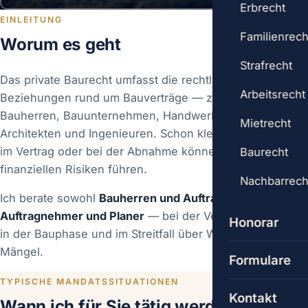
Erbrecht
EINLEITUNG
Familienrech
Worum es geht
Strafrecht
Das private Baurecht umfasst die rechtlichen
Arbeitsrecht
Beziehungen rund um Bauverträge — zwischen
Bauherren, Bauunternehmen, Handwerkern sowie
Mietrecht
Architekten und Ingenieuren. Schon kleine Unklarheiten
im Vertrag oder bei der Abnahme können zu erheblichen
Baurecht
finanziellen Risiken führen.
Nachbarrech
Ich berate sowohl
Bauherren und Auftraggeber
als auch
Auftragnehmer und Planer
— bei der Vertragsgestaltung,
Honorar
in der Bauphase und im Streitfall über Werklohn und
Mängel.
Formulare
TYPISCHE MANDATSSITUATIONEN
Kontakt
Wann ich für Sie tätig werde