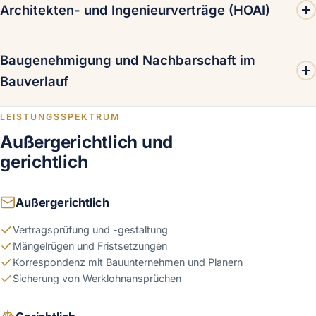
Architekten- und Ingenieurverträge (HOAI)
und der Beweislastverteilung sowie Folgen der (fiktiven)
Abnahme.
Prüfung von Planer- und Bauüberwachungsverträgen,
Baugenehmigung und Nachbarschaft im
Honorarfragen nach HOAI 2021 sowie Haftung für
Planungs- und Überwachungsfehler.
Bauverlauf
Schnittstellen zum öffentlichen Baurecht und zum
LEISTUNGSSPEKTRUM
Nachbarrecht während der Bauphase.
Außergerichtlich und
gerichtlich
Außergerichtlich
Vertragsprüfung und -gestaltung
Mängelrügen und Fristsetzungen
Korrespondenz mit Bauunternehmen und Planern
Sicherung von Werklohnansprüchen