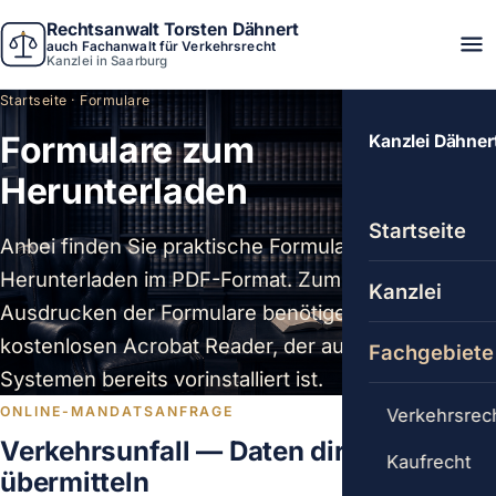
Rechtsanwalt Torsten Dähnert
auch Fachanwalt für Verkehrsrecht
Kanzlei in Saarburg
Startseite
· Formulare
Formulare zum
Kanzlei Dähner
Herunterladen
Startseite
Anbei finden Sie praktische Formulare zum
Herunterladen im PDF-Format. Zum Betrachten und
Kanzlei
Ausdrucken der Formulare benötigen Sie den
kostenlosen Acrobat Reader, der auf vielen
Fachgebiete
Systemen bereits vorinstalliert ist.
ONLINE-MANDATSANFRAGE
Verkehrsrec
Verkehrsunfall — Daten direkt
Kaufrecht
übermitteln