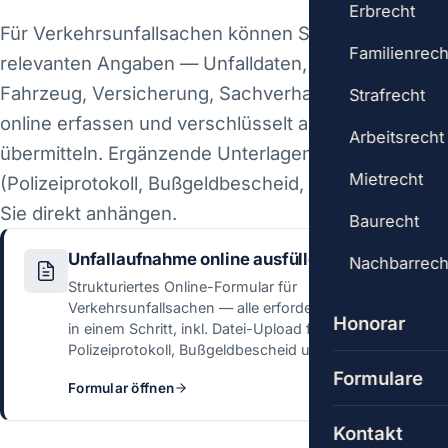
Erbrecht
Für Verkehrsunfallsachen können Sie alle
Familienrech
relevanten Angaben — Unfalldaten, Beteiligte,
Fahrzeug, Versicherung, Sachverhalt — strukturiert
Strafrecht
online erfassen und verschlüsselt an die Kanzlei
Arbeitsrecht
übermitteln. Ergänzende Unterlagen
Mietrecht
(Polizeiprotokoll, Bußgeldbescheid, Fotos) können
Sie direkt anhängen.
Baurecht
ONLINE
Unfallaufnahme online ausfüllen
Nachbarrech
Strukturiertes Online-Formular für
Verkehrsunfallsachen — alle erforderlichen Angaben
Honorar
in einem Schritt, inkl. Datei-Upload für
Polizeiprotokoll, Bußgeldbescheid und Fotos.
Formulare
Formular öffnen
Kontakt