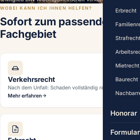
WOBEI KANN ICH IHNEN HELFEN?
Erbrecht
Sofort zum passenden
Familienr
Fachgebiet
Strafrech
Arbeitsre
Mietrecht
Verkehrsrecht
Baurecht
Nach dem Unfall: Schaden vollständig regulieren lassen
Nachbarr
Mehr erfahren
Honorar
Formula