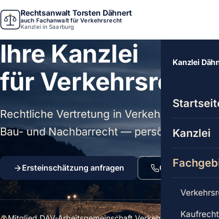
Rechtsanwalt Torsten Dähnert
auch Fachanwalt für Verkehrsrecht
Kanzlei in Saarburg
Ihre Kanzlei
Kanzlei Däh
für Verkehrsrecht 
Startseit
Rechtliche Vertretung in Verkehrsrecht (Fach
Bau- und Nachbarrecht — persönlich, region
Kanzlei
Fachgeb
Ersteinschätzung anfragen
06581 / 81 99 8
Verkehrsr
Kaufrech
Mitglied DAV-Arbeitsgemeinschaft Verkehrsrecht
Mandat