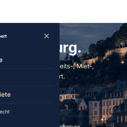
nert
in Saarburg.
e
anwalt), Straf-, Arbeits-, Miet-,
al und sachorientiert.
iete
6-0 anrufen
echt
t
e aus Saarburg, Trier und Umgebung