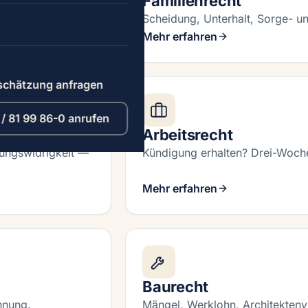
Familienrecht
eiden.
Scheidung, Unterhalt, Sorge- u
Mehr erfahren
schätzung anfragen
/ 81 99 86-0 anrufen
Arbeitsrecht
nungswidrigkeit —
Kündigung erhalten? Drei-Woche
Mehr erfahren
Baurecht
hnung.
Mängel, Werklohn, Architektenv