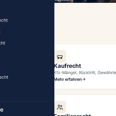
echt
t
cht
Kaufrecht
.
Kfz-Mängel, Rücktritt, Gewährl
echt
Mehr erfahren
re