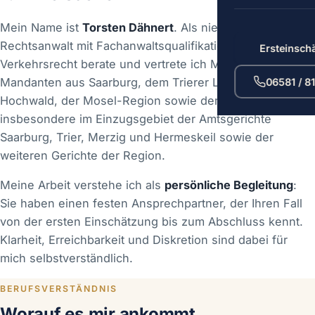
Mein Name ist
Torsten Dähnert
. Als niedergelassener
Rechtsanwalt mit Fachanwaltsqualifikation im
Ersteinsch
Verkehrsrecht berate und vertrete ich Mandantinnen und
Mandanten aus Saarburg, dem Trierer Land, dem
06581 / 8
Hochwald, der Mosel-Region sowie dem Saarland —
insbesondere im Einzugsgebiet der Amtsgerichte
Saarburg, Trier, Merzig und Hermeskeil sowie der
weiteren Gerichte der Region.
Meine Arbeit verstehe ich als
persönliche Begleitung
:
Sie haben einen festen Ansprechpartner, der Ihren Fall
von der ersten Einschätzung bis zum Abschluss kennt.
Klarheit, Erreichbarkeit und Diskretion sind dabei für
mich selbstverständlich.
BERUFSVERSTÄNDNIS
Worauf es mir ankommt